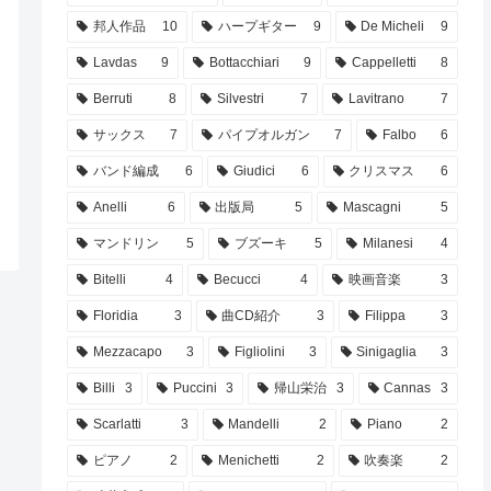
邦人作品
10
ハープギター
9
De Micheli
9
Lavdas
9
Bottacchiari
9
Cappelletti
8
Berruti
8
Silvestri
7
Lavitrano
7
サックス
7
パイプオルガン
7
Falbo
6
バンド編成
6
Giudici
6
クリスマス
6
Anelli
6
出版局
5
Mascagni
5
マンドリン
5
ブズーキ
5
Milanesi
4
Bitelli
4
Becucci
4
映画音楽
3
Floridia
3
曲CD紹介
3
Filippa
3
Mezzacapo
3
Figliolini
3
Sinigaglia
3
Billi
3
Puccini
3
帰山栄治
3
Cannas
3
Scarlatti
3
Mandelli
2
Piano
2
ピアノ
2
Menichetti
2
吹奏楽
2