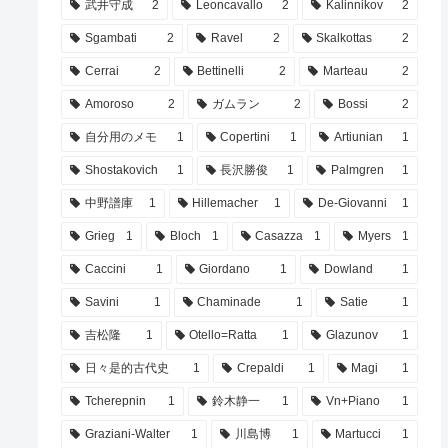
武井守成
2
Leoncavallo
2
Kalinnikov
2
Sgambati
2
Ravel
2
Skalkottas
2
Cerrai
2
Bettinelli
2
Marteau
2
Amoroso
2
ガムラン
2
Bossi
2
自分用のメモ
1
Copertini
1
Artiunian
1
Shostakovich
1
長沢勝俊
1
Palmgren
1
中野譜庫
1
Hillemacher
1
De-Giovanni
1
Grieg
1
Bloch
1
Casazza
1
Myers
1
Caccini
1
Giordano
1
Dowland
1
Savini
1
Chaminade
1
Satie
1
吉松隆
1
Otello=Ratta
1
Glazunov
1
日々是的古代史
1
Crepaldi
1
Magi
1
Tcherepnin
1
鈴木静一
1
Vn+Piano
1
Graziani-Walter
1
川島博
1
Martucci
1