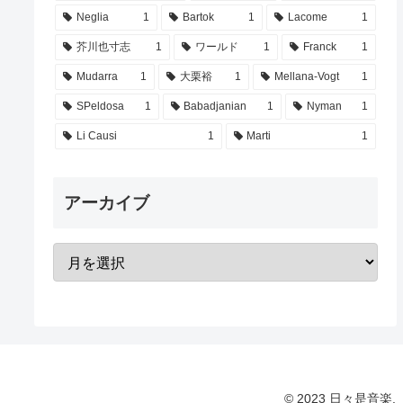
Neglia
1
Bartok
1
Lacome
1
芥川也寸志
1
ワールド
1
Franck
1
Mudarra
1
大栗裕
1
Mellana-Vogt
1
SPeldosa
1
Babadjanian
1
Nyman
1
Li Causi
1
Marti
1
アーカイブ
© 2023 日々是音楽.