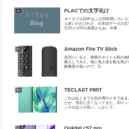
FLACでの文字化け
etc
ポータブルDAPはこの20年間いろい
も多いのだけれど、日本語データの文
SJISとUTFの差異かなあ、中華...
Amazon Fire TV Stick
PC
自宅にいると、将棋のタイトル戦の放映は観た
購入してみた。他に地上波を観る気が
解像度が低いので、D...
TECLAST P85T
PC
これはあくまでも自分用のメモである。A
だが、流石に古くなってきた。10イ
ンチのほうが良い。しかしウ...
Oukitel c57 pro
PC