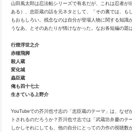
山田風太郎は忍法帖シリーズで有名だが、これは忍者が
ある）、忠臣蔵の話を元ネタとして、「その裏では、も
もおもしろい。残念なのは自分が登場人物に関する知識
うなあ、とそのあたりが情けなかった。なお各短編の題
行燈浮世之介
赤穂飛脚
殺人蔵
変化城
蟲臣蔵
俺も四十七士
生きている上野介
YouTubeでの芥川也寸志の「忠臣蔵のテーマ」は、な
トされるのだろうか？芥川也寸志では「武蔵坊弁慶のテ
しかしそれにしても、他の自分にとっての力作の視聴数