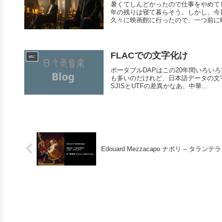
暑くてしんどかったので仕事をやめて
年の残りは寝て暮らそう。しかし、今
久々に映画館に行ったので、一つ前に映
FLACでの文字化け
etc
ポータブルDAPはこの20年間いろい
も多いのだけれど、日本語データの文
SJISとUTFの差異かなあ、中華...
Edouard Mezzacapo ナポリ – タランテラ