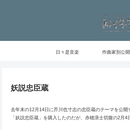
日々是音楽
作曲家別公開
妖説忠臣蔵
去年末の12月14日に芥川也寸志の忠臣蔵のテーマを公
「妖説忠臣蔵」を購入したのだが、赤穂浪士切腹の2月4