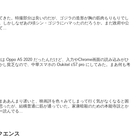
を観てきた。特撮部分は良いのだが、ゴジラの造形が胸の筋肉もりもりでし
き。しかしなぜあの頃シン・ゴジラにハマったのだろうか。まだ政府や公
..
Oppo A5 2020 だったんだけど、入力やChrome画面の読み込みがひ
乏なので、中華スマホの Oukitel c57 pro にしてみた。まあ何も考
まああんまり遅いと、映画評を色々みてしまって行く気がなくなると困
思ったが、結構普通に筋が通っていた。家康暗殺のための本能寺説とか
読んでる...
クエンス