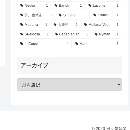
Neglia
1
Bartok
1
Lacome
1
芥川也寸志
1
ワールド
1
Franck
1
Mudarra
1
大栗裕
1
Mellana-Vogt
1
SPeldosa
1
Babadjanian
1
Nyman
1
Li Causi
1
Marti
1
アーカイブ
© 2023 日々是音楽.