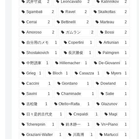
武井守成
2
Leoncavallo
2
Kalinnikov
2
Sgambati
2
Ravel
2
Skalkottas
2
Cerrai
2
Bettinelli
2
Marteau
2
Amoroso
2
ガムラン
2
Bossi
2
自分用のメモ
1
Copertini
1
Artiunian
1
Shostakovich
1
長沢勝俊
1
Palmgren
1
中野譜庫
1
Hillemacher
1
De-Giovanni
1
Grieg
1
Bloch
1
Casazza
1
Myers
1
Caccini
1
Giordano
1
Dowland
1
Savini
1
Chaminade
1
Satie
1
吉松隆
1
Otello=Ratta
1
Glazunov
1
日々是的古代史
1
Crepaldi
1
Magi
1
Tcherepnin
1
鈴木静一
1
Vn+Piano
1
Graziani-Walter
1
川島博
1
Martucci
1