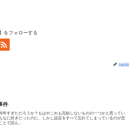
】をフォローする
naoki
事件
何年すぎただろうか？もはやこれも完結しないものの一つかと思ってい
んなに好きだったのに、しかし設定をすべて忘れてしまっているのが悲
とで読ん...