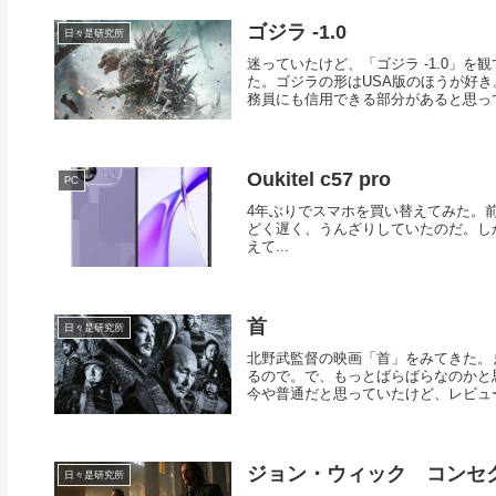
ゴジラ -1.0
日々是研究所
迷っていたけど、「ゴジラ -1.0」
た。ゴジラの形はUSA版のほうが好
務員にも信用できる部分があると思って.
Oukitel c57 pro
PC
4年ぶりでスマホを買い替えてみた。前は 
どく遅く、うんざりしていたのだ。しかし貧
えて...
首
日々是研究所
北野武監督の映画「首」をみてきた。
るので。で、もっとばらばらなのかと
今や普通だと思っていたけど、レビュー
ジョン・ウィック コンセ
日々是研究所