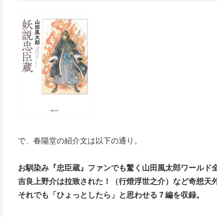
で、春陽堂の紹介文は以下の通り。
お馴染み『忠臣蔵』ファンでも驚く山田風太郎ワールド
吉良上野介は拉致された！（行燈浮世之介）など奇想天
それでも「ひょっとしたら」と思わせる７編を収録。