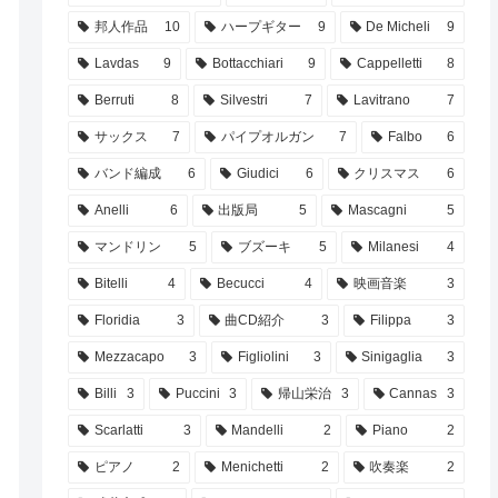
邦人作品
10
ハープギター
9
De Micheli
9
Lavdas
9
Bottacchiari
9
Cappelletti
8
Berruti
8
Silvestri
7
Lavitrano
7
サックス
7
パイプオルガン
7
Falbo
6
バンド編成
6
Giudici
6
クリスマス
6
Anelli
6
出版局
5
Mascagni
5
マンドリン
5
ブズーキ
5
Milanesi
4
Bitelli
4
Becucci
4
映画音楽
3
Floridia
3
曲CD紹介
3
Filippa
3
Mezzacapo
3
Figliolini
3
Sinigaglia
3
Billi
3
Puccini
3
帰山栄治
3
Cannas
3
Scarlatti
3
Mandelli
2
Piano
2
ピアノ
2
Menichetti
2
吹奏楽
2