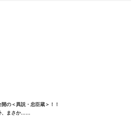
全開の＜異説・忠臣蔵＞！！
外、まさか……