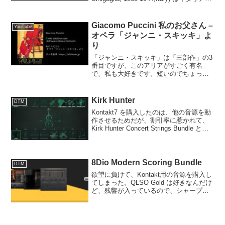
作曲家、登山家です。民謡の採譜を行
い、「2つのピエモンテ舞曲」「管弦楽組
曲ピエモンテ」「...
Giacomo Puccini 私のお父さん –
YouTube
オペラ「ジャンニ・スキッキ」よ
り
「ジャンニ・スキッキ」は「三部作」の3
番目ですが、このアリアがすごく有名
で、私も大好きです。短いのでちょっと
息抜きのつもりで。YouTubeではオペラ
のポスターとプッチーニの肖像画です。
Giacomo Puccini 私のお父さん - オペ...
Kirk Hunter
DTM
Kontakt7 を購入したのは、他の音源を動
作させるためだが、割引率に惹かれて、
Kirk Hunter Concert Strings Bundle と
Lyric Series String Quintet を購入してし
まった。Conc...
8Dio Modern Scoring Bundle
DTM
欲望に負けて、Kontakt用の音源を購入し
てしまった。QLSO Gold は好きなんだけ
ど、残響が入っているので、シャープな
音像を作りにくい。これは細川ガラシャ
作成時に強く感じたこと。で、オーケス
トラ系を強化したかったのだが、なんか
割引率...