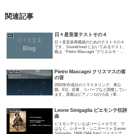
関連記事
日々是音楽テストその４
etc
日々是音楽再構築のためのテストその４
です。Soundcloud においてみるテスト。
曲は「Pietro Mascagni ”グリエルモ・ラ
トクリフ”より”夢”」。以前のものをリマ
スタリングして flac Lossless圧縮で再構
成。でも、...
Pietro Mascagni クリスマスの笛
YouTube
の音
2003年作成分のリマスタリング、再公
開。EQ、音量、リバーブなど調整してい
ます。原曲はピアノソロの小品（掌
品？）です。
Leone Sinigaglia ピエモンテ狂詩
YouTube
曲
ピエモンテといえばバーニャカウダ、で
はなく。レオーネ・シニガーリャ (Leone
Sinigaglia, 1868-1944,Italy) はイタリアの