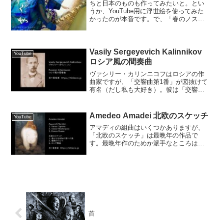
ちと日本のものも作ってみたいと。とい
うか、YouTube用に浮世絵を使ってみた
かったのが本音です。で、「春のノスタ
ルヂア」を作ってみたのですが、作って
から秋だから「初秋の唄」のほうが良か
ったと気づきました。なお、YouTubeで
使用している...
Vasily Sergeyevich Kalinnikov
YouTube
ロシア風の間奏曲
ヴァシリー・カリンニコフはロシアの作
曲家ですが、「交響曲第1番」が図抜けて
有名（だし私も大好き）。彼は「交響曲
第1番」の出版と35歳の誕生日を目前にし
てこの世を去りました。この「ロシア風
の間奏曲」は、ピアノソロ曲ですが、マ
Amedeo Amadei 北欧のスケッチ
YouTube
ンドリン合奏譜にし...
アマディの組曲はいくつかありますが、
「北欧のスケッチ」は最晩年の作品で
す。最晩年作のためか派手なところはあ
りませんが、噛みしめれば噛みしめるほ
ど味わい深いです。元は管弦楽曲です
が、ここでは松本譲先生によるマンドリ
ン合奏用編曲譜を元にしました...
首