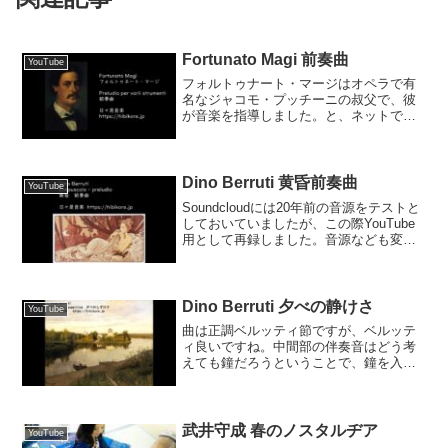
Fortunato Magi 前奏曲
YouTube
フォルトゥナート・マージはオペラで有
名なジャコモ・プッチーニの叔父で、彼
が音楽を指導しました。と、ネットで再
び調べようと思ったのですが、Fortunato
Magic というアニメソング？に埋め尽く
されました。。。まさか検索に出てこな
くなる...
Dino Berruti 黄昏前奏曲
YouTube
Soundcloudには20年前の音源をテストと
しておいていましたが、この際YouTube
用として再録しました。音源なども変え
ているので、新作と思ってください。な
お前のページに「次はシンセサイザー
だ！」などと書いていましたが、結局弦
楽合奏に...
Dino Berruti 夕べの静けさ
YouTube
曲は正調ベルッティ節ですが、ベルッテ
ィ良いですね。中間部の伴奏音はどう考
えても鐘だろうということで、鐘を入れ
たいと思いました。こういう感じでアイ
デアが出るときは曲作りもスムーズに進
むものです。そういえば、2023年再開し
てからは鐘を入れてい...
武井守成 春のノスタルヂア
YouTube